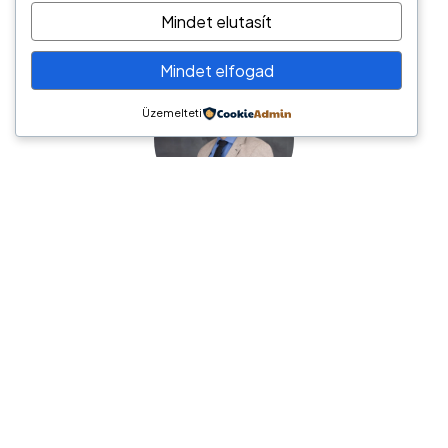
Mindet elutasít
Mindet elfogad
Üzemelteti
Németh László
Hírös Pénzügyi Tanácsadó
6000 Kecskemét, Tatár sor 6.
tel.: (+36) 70/944-2247
e-mail: hptkft@gmail.com
Hírös Pénzügyi Tanácsadó / Pénzügyi megoldások
széles palettája