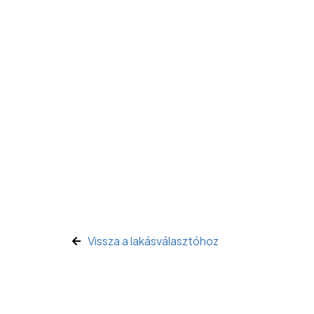
Vissza a lakásválasztóhoz