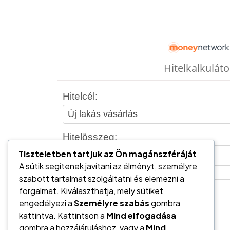
Tiszteletben tartjuk az Ön magánszféráját
A sütik segítenek javítani az élményt, személyre
szabott tartalmat szolgáltatni és elemezni a
forgalmat. Kiválaszthatja, mely sütiket
engedélyezi a
Személyre szabás
gombra
kattintva. Kattintson a
Mind elfogadása
gombra a hozzájáruláshoz, vagy a
Mind