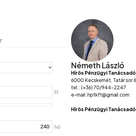
Németh László
Hírös Pénzügyi Tanácsadó
6000 Kecskemét, Tatár sor 6
tel.: (+36) 70/944-2247
e-mail: hptkft@gmail.com
Hírös Pénzügyi Tanácsadó 