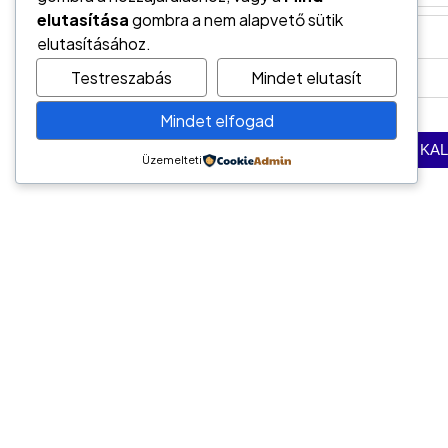
elutasítása
gombra a nem alapvető sütik
elutasításához.
Testreszabás
Mindet elutasít
Mindet elfogad
Üzemelteti
Vedd fel velünk a kapcso
Kapcsolat