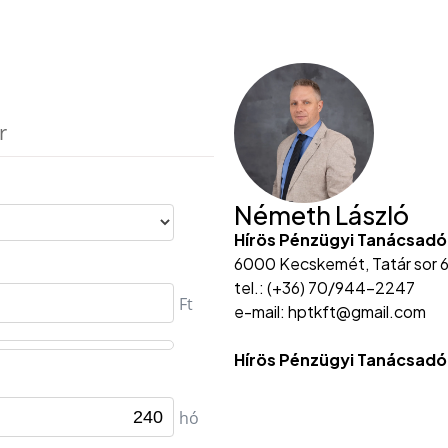
Németh László
Hírös Pénzügyi Tanácsadó
6000 Kecskemét, Tatár sor 6
tel.: (+36) 70/944-2247
e-mail: hptkft@gmail.com
Hírös Pénzügyi Tanácsadó 