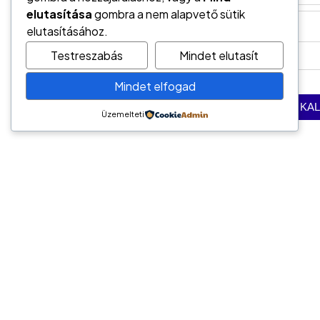
elutasítása
gombra a nem alapvető sütik
elutasításához.
Testreszabás
Mindet elutasít
Mindet elfogad
Üzemelteti
Vedd fel velünk a kapcso
Kapcsolat