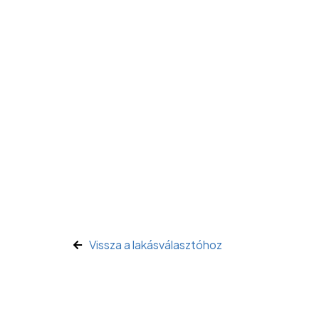
Vissza a lakásválasztóhoz