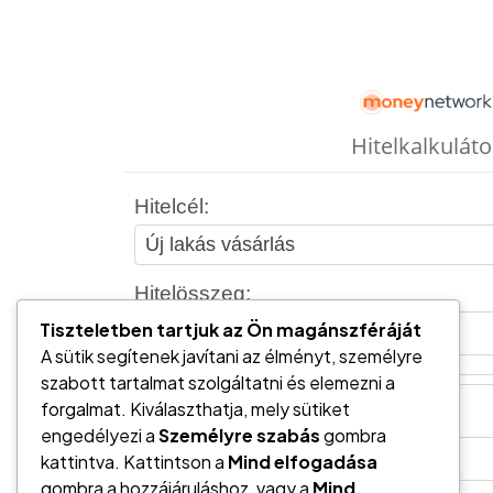
Tiszteletben tartjuk az Ön magánszféráját
A sütik segítenek javítani az élményt, személyre
szabott tartalmat szolgáltatni és elemezni a
forgalmat. Kiválaszthatja, mely sütiket
engedélyezi a
Személyre szabás
gombra
kattintva. Kattintson a
Mind elfogadása
gombra a hozzájáruláshoz, vagy a
Mind