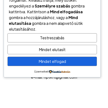
forgalmat. Kiválaszthatja, mely sütiket
engedélyezi a
Személyre szabás
gombra
kattintva. Kattintson a
Mind elfogadása
gombra a hozzájáruláshoz, vagy a
Mind
elutasítása
gombra a nem alapvető sütik
elutasításához.
Testreszabás
Mindet elutasít
Németh László
Hírös Pénzügyi Tanácsadó
Mindet elfogad
6000 Kecskemét, Tatár sor 6.
tel.: (+36) 70/944-2247
Üzemelteti
e-mail: hptkft@gmail.com
Hírös Pénzügyi Tanácsadó / Pénzügyi megoldások
széles palettája