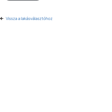
Vissza a lakásválasztóhoz