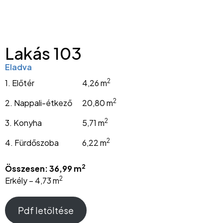
Lakás 103
Eladva
2
1. Előtér
4,26 m
2
2. Nappali-étkező
20,80 m
2
3. Konyha
5,71 m
2
4. Fürdőszoba
6,22 m
2
Összesen: 36,99 m
2
Erkély – 4,73 m
Pdf letöltése