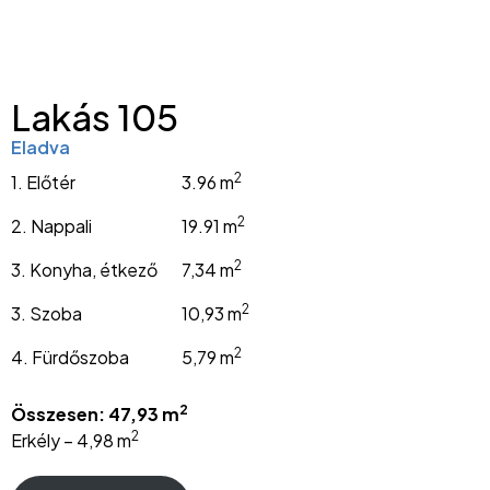
Lakás 105
Eladva
2
1. Előtér
3.96 m
2
2. Nappali
19.91 m
2
3. Konyha, étkező
7,34 m
2
3. Szoba
10,93 m
2
4. Fürdőszoba
5,79 m
2
Összesen: 47,93 m
2
Erkély – 4,98 m