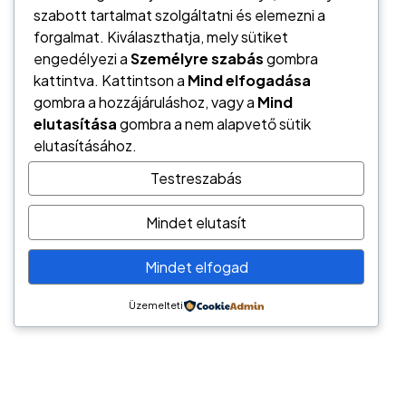
szabott tartalmat szolgáltatni és elemezni a
forgalmat. Kiválaszthatja, mely sütiket
engedélyezi a
Személyre szabás
gombra
kattintva. Kattintson a
Mind elfogadása
gombra a hozzájáruláshoz, vagy a
Mind
elutasítása
gombra a nem alapvető sütik
elutasításához.
Testreszabás
Mindet elutasít
Németh László
Hírös Pénzügyi Tanácsadó
Mindet elfogad
6000 Kecskemét, Tatár sor 6.
tel.: (+36) 70/944-2247
Üzemelteti
e-mail: hptkft@gmail.com
Hírös Pénzügyi Tanácsadó / Pénzügyi megoldások
széles palettája