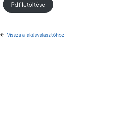
Pdf letöltése
Vissza a lakásválasztóhoz