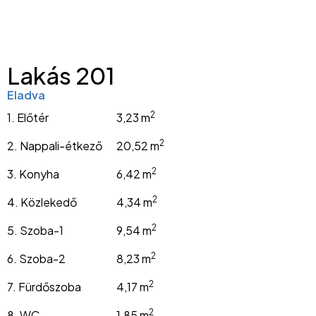
Lakás 201
Eladva
2
1. Előtér
3,23 m
2
2. Nappali-étkező
20,52 m
2
3. Konyha
6,42 m
2
4. Közlekedő
4,34 m
2
5. Szoba-1
9,54 m
2
6. Szoba-2
8,23 m
2
7. Fürdőszoba
4,17 m
2
8. WC
1,85 m