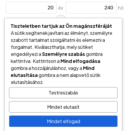
Tiszteletben tartjuk az Ön magánszféráját
A sütik segítenek javítani az élményt, személyre
szabott tartalmat szolgáltatni és elemezni a
forgalmat. Kiválaszthatja, mely sütiket
engedélyezi a
Személyre szabás
gombra
kattintva. Kattintson a
Mind elfogadása
gombra a hozzájáruláshoz, vagy a
Mind
elutasítása
gombra a nem alapvető sütik
elutasításához.
Testreszabás
Németh László
Hírös Pénzügyi Tanácsadó
Mindet elutasít
6000 Kecskemét, Tatár sor 6.
tel.: (+36) 70/944-2247
Mindet elfogad
e-mail: hptkft@gmail.com