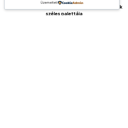
Üzemelteti
Hírös Pénzügyi Tanácsadó / Pénzügyi megoldások
széles palettája
Vedd fel velünk a
kapcsolatot!
Kapcsolat