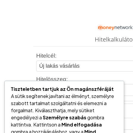
Tiszteletben tartjuk az Ön magánszféráját
A sütik segítenek javítani az élményt, személyre
szabott tartalmat szolgáltatni és elemezni a
forgalmat. Kiválaszthatja, mely sütiket
engedélyezi a
Személyre szabás
gombra
kattintva. Kattintson a
Mind elfogadása
gombra a hozzájáruláshoz, vagy a
Mind