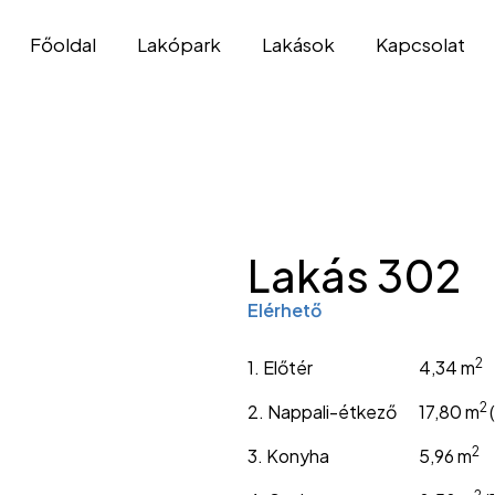
Főoldal
Lakópark
Lakások
Kapcsolat
Lakás 302
Elérhető
2
1. Előtér
4,34 m
2
2. Nappali-étkező
17,80 m
2
3. Konyha
5,96 m