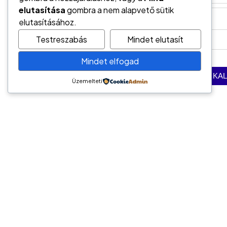
elutasítása
gombra a nem alapvető sütik
elutasításához.
Testreszabás
Mindet elutasít
Mindet elfogad
Üzemelteti
Vedd fel velünk a kapcso
Kapcsolat