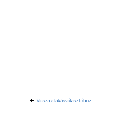
Vissza a lakásválasztóhoz