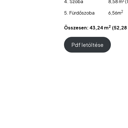
2
4. Szoba
8,58 m
(
2
5. Fürdőszoba
6,56m
2
Összesen: 43,24 m
(52,28
Pdf letöltése