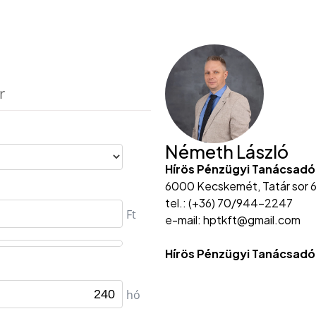
Németh László
Hírös Pénzügyi Tanácsadó
6000 Kecskemét, Tatár sor 6
tel.: (+36) 70/944-2247
e-mail: hptkft@gmail.com
Hírös Pénzügyi Tanácsadó 