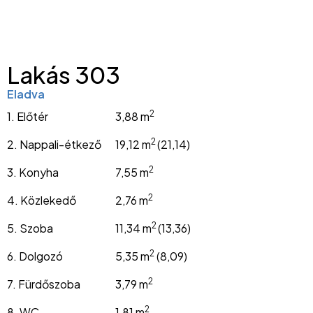
Lakás 303
Eladva
2
1. Előtér
3,88 m
2
2. Nappali-étkező
19,12 m
(21,14)
2
3. Konyha
7,55 m
2
4. Közlekedő
2,76 m
2
5. Szoba
11,34 m
(13,36)
2
6. Dolgozó
5,35 m
(8,09)
2
7. Fürdőszoba
3,79 m
2
8. WC
1,81 m