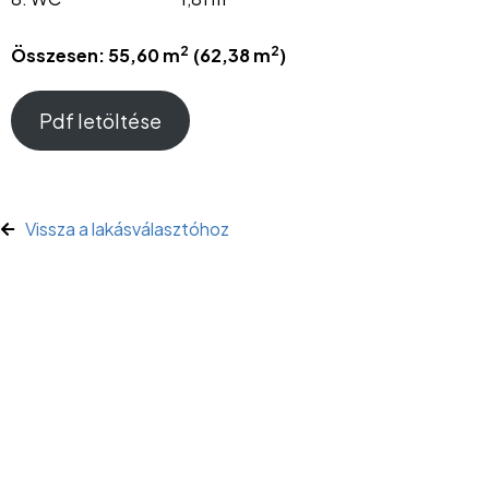
2
2
Összesen: 55,60 m
(62,38 m
)
Pdf letöltése
Vissza a lakásválasztóhoz