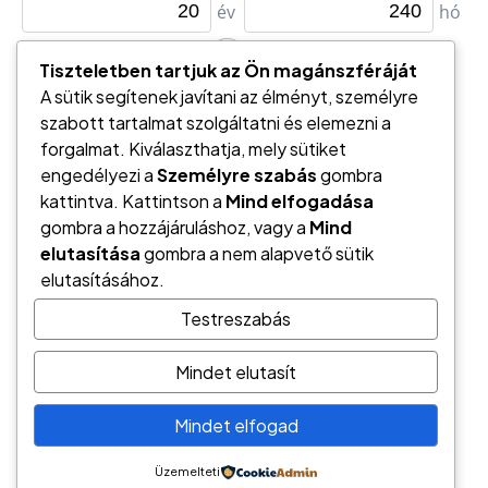
Tiszteletben tartjuk az Ön magánszféráját
A sütik segítenek javítani az élményt, személyre
szabott tartalmat szolgáltatni és elemezni a
forgalmat. Kiválaszthatja, mely sütiket
engedélyezi a
Személyre szabás
gombra
kattintva. Kattintson a
Mind elfogadása
gombra a hozzájáruláshoz, vagy a
Mind
elutasítása
gombra a nem alapvető sütik
elutasításához.
Testreszabás
Németh László
Hírös Pénzügyi Tanácsadó
Mindet elutasít
6000 Kecskemét, Tatár sor 6.
tel.: (+36) 70/944-2247
Mindet elfogad
e-mail: hptkft@gmail.com
Üzemelteti