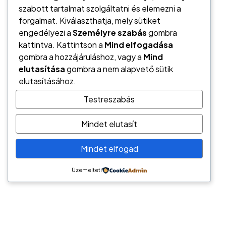
szabott tartalmat szolgáltatni és elemezni a
forgalmat. Kiválaszthatja, mely sütiket
engedélyezi a
Személyre szabás
gombra
kattintva. Kattintson a
Mind elfogadása
gombra a hozzájáruláshoz, vagy a
Mind
elutasítása
gombra a nem alapvető sütik
elutasításához.
Testreszabás
Mindet elutasít
Németh László
Hírös Pénzügyi Tanácsadó
Mindet elfogad
6000 Kecskemét, Tatár sor 6.
tel.: (+36) 70/944-2247
Üzemelteti
e-mail: hptkft@gmail.com
Hírös Pénzügyi Tanácsadó / Pénzügyi megoldások
széles palettája