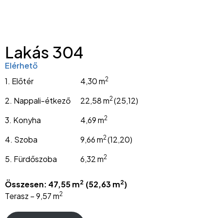
Lakás 304
Elérhető
2
1. Előtér
4,30 m
2
2. Nappali-étkező
22,58 m
(25,12)
2
3. Konyha
4,69 m
2
4. Szoba
9,66 m
(12,20)
2
5. Fürdőszoba
6,32 m
2
2
Összesen: 47,55 m
(52,63 m
)
2
Terasz – 9,57 m