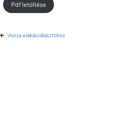
Pdf letöltése
Vissza a lakásválasztóhoz