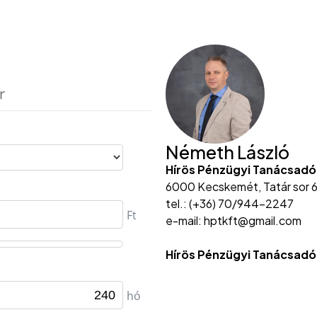
Németh László
Hírös Pénzügyi Tanácsadó
6000 Kecskemét, Tatár sor 6
tel.: (+36) 70/944-2247
e-mail: hptkft@gmail.com
Hírös Pénzügyi Tanácsadó 