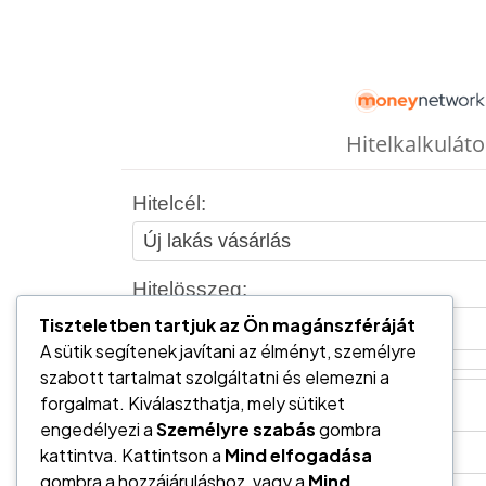
Tiszteletben tartjuk az Ön magánszféráját
A sütik segítenek javítani az élményt, személyre
szabott tartalmat szolgáltatni és elemezni a
forgalmat. Kiválaszthatja, mely sütiket
engedélyezi a
Személyre szabás
gombra
kattintva. Kattintson a
Mind elfogadása
gombra a hozzájáruláshoz, vagy a
Mind