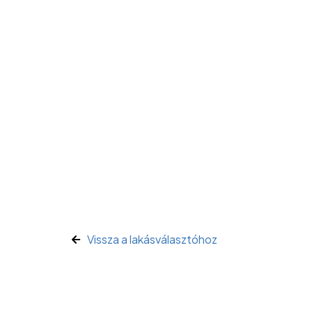
Vissza a lakásválasztóhoz