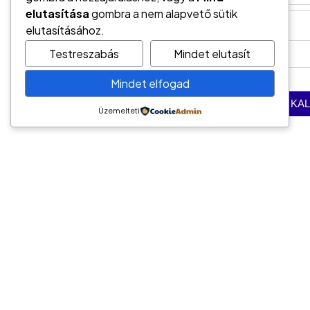
elutasítása
gombra a nem alapvető sütik
elutasításához.
Testreszabás
Mindet elutasít
Mindet elfogad
Üzemelteti
Vedd fel velünk a kapcso
Kapcsolat