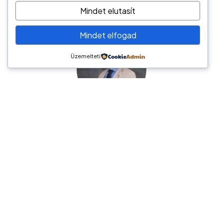
Mindet elutasít
Mindet elfogad
Üzemelteti
Németh László
Hírös Pénzügyi Tanácsadó
6000 Kecskemét, Tatár sor 6.
tel.: (+36) 70/944-2247
e-mail: hptkft@gmail.com
Hírös Pénzügyi Tanácsadó / Pénzügyi megoldások
széles palettája