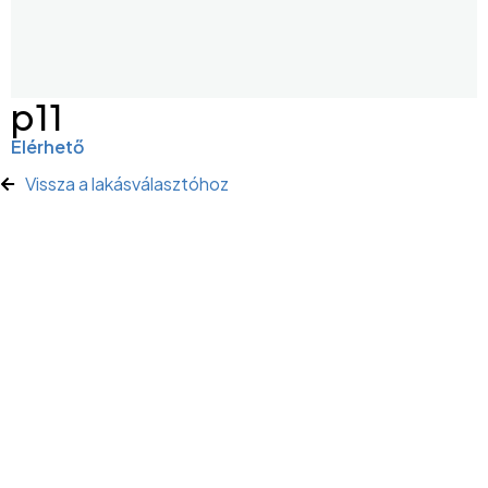
p11
Elérhető
Vissza a lakásválasztóhoz