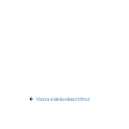
Vissza a lakásválasztóhoz