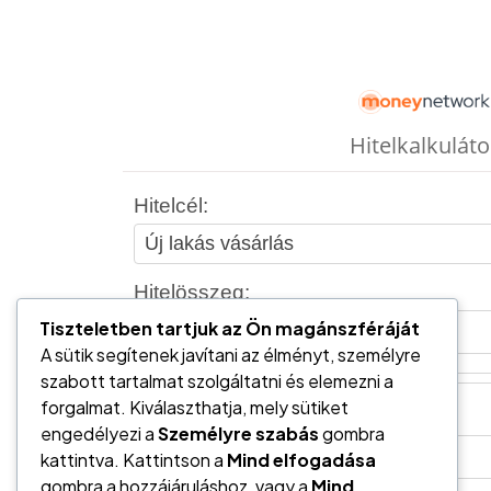
Tiszteletben tartjuk az Ön magánszféráját
A sütik segítenek javítani az élményt, személyre
szabott tartalmat szolgáltatni és elemezni a
forgalmat. Kiválaszthatja, mely sütiket
engedélyezi a
Személyre szabás
gombra
kattintva. Kattintson a
Mind elfogadása
gombra a hozzájáruláshoz, vagy a
Mind