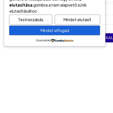
elutasítása
gombra a nem alapvető sütik
elutasításához.
Testreszabás
Mindet elutasít
Mindet elfogad
Üzemelteti
Vedd fel velünk a kapcso
Kapcsolat