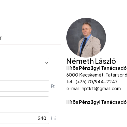
Németh László
Hírös Pénzügyi Tanácsadó
6000 Kecskemét, Tatár sor 6
tel.: (+36) 70/944-2247
e-mail: hptkft@gmail.com
Hírös Pénzügyi Tanácsadó 