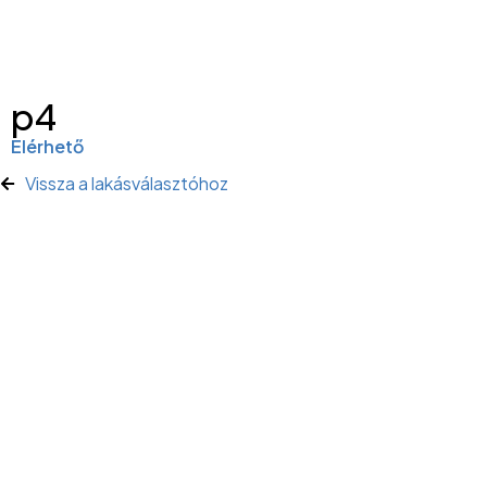
p4
Elérhető
Vissza a lakásválasztóhoz