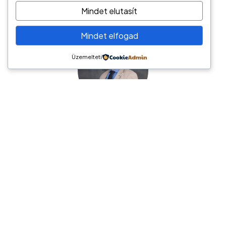
Mindet elutasít
Mindet elfogad
Üzemelteti
Németh László
Hírös Pénzügyi Tanácsadó
6000 Kecskemét, Tatár sor 6.
tel.: (+36) 70/944-2247
e-mail: hptkft@gmail.com
Hírös Pénzügyi Tanácsadó / Pénzügyi megoldások
széles palettája