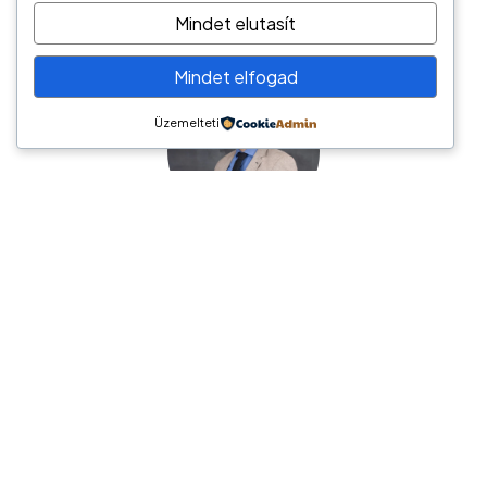
Mindet elutasít
Mindet elfogad
Üzemelteti
Németh László
Hírös Pénzügyi Tanácsadó
6000 Kecskemét, Tatár sor 6.
tel.: (+36) 70/944-2247
e-mail: hptkft@gmail.com
Hírös Pénzügyi Tanácsadó / Pénzügyi megoldások
széles palettája