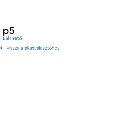
p5
Elérhető
Vissza a lakásválasztóhoz