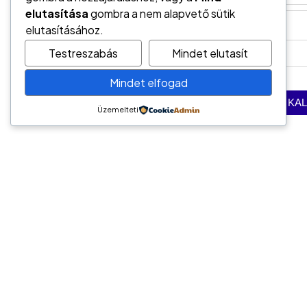
elutasítása
gombra a nem alapvető sütik
elutasításához.
Testreszabás
Mindet elutasít
Mindet elfogad
Üzemelteti
Vedd fel velünk a kapcso
Kapcsolat