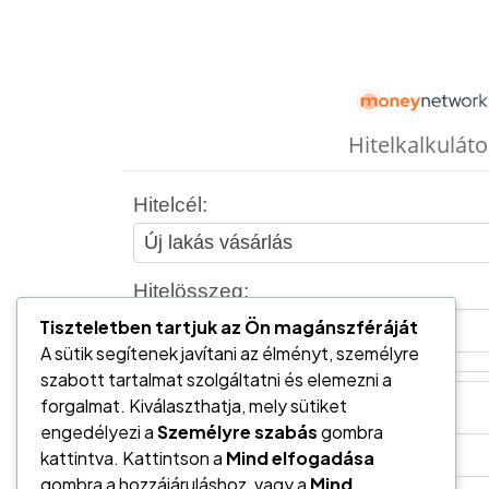
Tiszteletben tartjuk az Ön magánszféráját
A sütik segítenek javítani az élményt, személyre
szabott tartalmat szolgáltatni és elemezni a
forgalmat. Kiválaszthatja, mely sütiket
engedélyezi a
Személyre szabás
gombra
kattintva. Kattintson a
Mind elfogadása
gombra a hozzájáruláshoz, vagy a
Mind