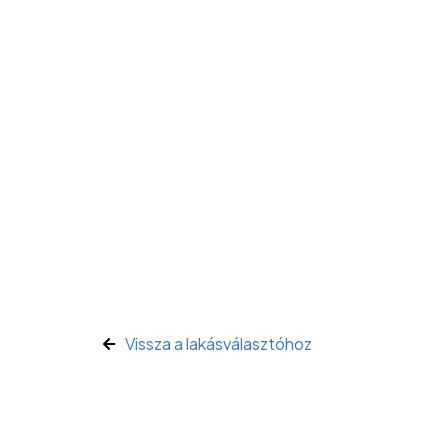
Vissza a lakásválasztóhoz