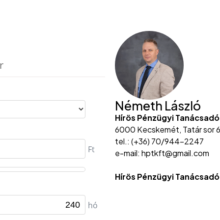
Németh László
Hírös Pénzügyi Tanácsadó
6000 Kecskemét, Tatár sor 6
tel.: (+36) 70/944-2247
e-mail: hptkft@gmail.com
Hírös Pénzügyi Tanácsadó 