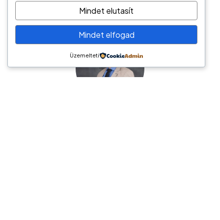
Mindet elutasít
Mindet elfogad
Üzemelteti
Németh László
Hírös Pénzügyi Tanácsadó
6000 Kecskemét, Tatár sor 6.
tel.: (+36) 70/944-2247
e-mail: hptkft@gmail.com
Hírös Pénzügyi Tanácsadó / Pénzügyi megoldások
széles palettája