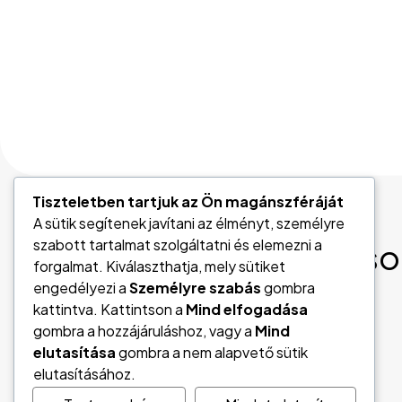
Tiszteletben tartjuk az Ön magánszféráját
A sütik segítenek javítani az élményt, személyre
szabott tartalmat szolgáltatni és elemezni a
Vedd fel velünk a kapcso
forgalmat. Kiválaszthatja, mely sütiket
engedélyezi a
Személyre szabás
gombra
kattintva. Kattintson a
Mind elfogadása
Kapcsolat
gombra a hozzájáruláshoz, vagy a
Mind
elutasítása
gombra a nem alapvető sütik
elutasításához.