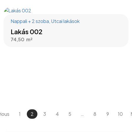
Nappali + 2 szoba
,
Utcai lakások
Lakás 002
74,50
ious
1
2
3
4
5
…
8
9
10