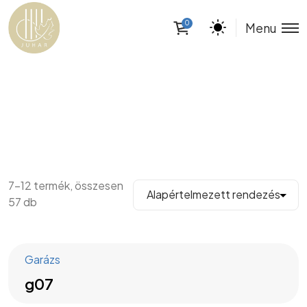
0
Menu
7–12 termék, összesen
57 db
Garázs
g07