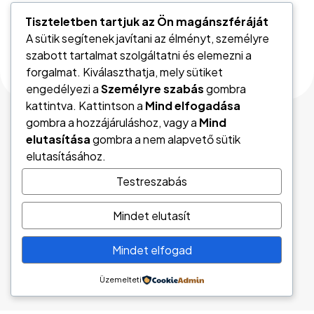
Tiszteletben tartjuk az Ön magánszféráját
A sütik segítenek javítani az élményt, személyre
szabott tartalmat szolgáltatni és elemezni a
forgalmat. Kiválaszthatja, mely sütiket
engedélyezi a
Személyre szabás
gombra
kattintva. Kattintson a
Mind elfogadása
gombra a hozzájáruláshoz, vagy a
Mind
elutasítása
gombra a nem alapvető sütik
Vedd fel velünk a
elutasításához.
Testreszabás
kapcsolatot!
Mindet elutasít
Mindet elfogad
Kapcsolat
Üzemelteti