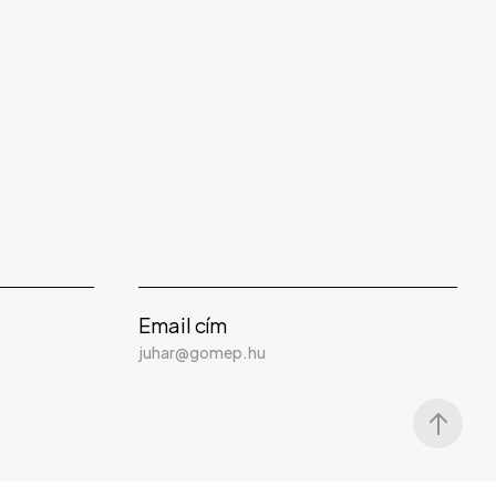
Email cím
juhar@gomep.hu