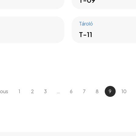
T-09
Tároló
T-11
ious
1
2
3
…
6
7
8
9
10