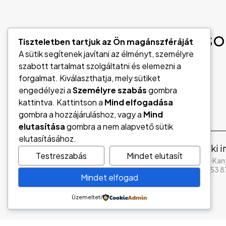
Vedd fel velünk a kapcso
Tiszteletben tartjuk az Ön magánszféráját
A sütik segítenek javítani az élményt, személyre
szabott tartalmat szolgáltatni és elemezni a
Kapcsolat
forgalmat. Kiválaszthatja, mely sütiket
engedélyezi a
Személyre szabás
gombra
kattintva. Kattintson a
Mind elfogadása
gombra a hozzájáruláshoz, vagy a
Mind
elutasítása
gombra a nem alapvető sütik
elutasításához.
Értékesítés
Műszaki i
Testreszabás
Mindet elutasít
Királyné Nagy Krisztina
Pintérné Kan
06 20 468 2530
06 70 453 
Mindet elfogad
Üzemelteti