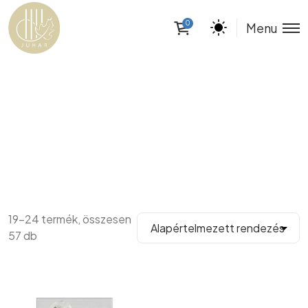
0
Menu
19–24 termék, összesen
57 db