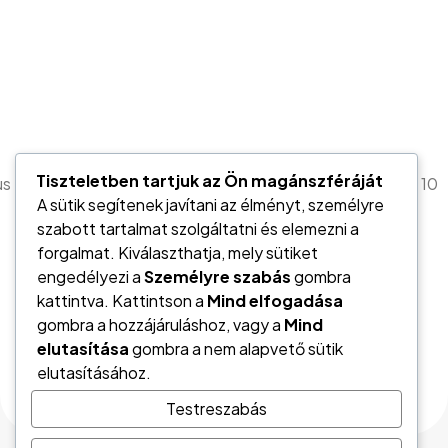
Tiszteletben tartjuk az Ön magánszféráját
us
1
2
3
4
5
6
7
8
9
10
A sütik segítenek javítani az élményt, személyre
szabott tartalmat szolgáltatni és elemezni a
forgalmat. Kiválaszthatja, mely sütiket
engedélyezi a
Személyre szabás
gombra
kattintva. Kattintson a
Mind elfogadása
gombra a hozzájáruláshoz, vagy a
Mind
elutasítása
gombra a nem alapvető sütik
elutasításához.
Testreszabás